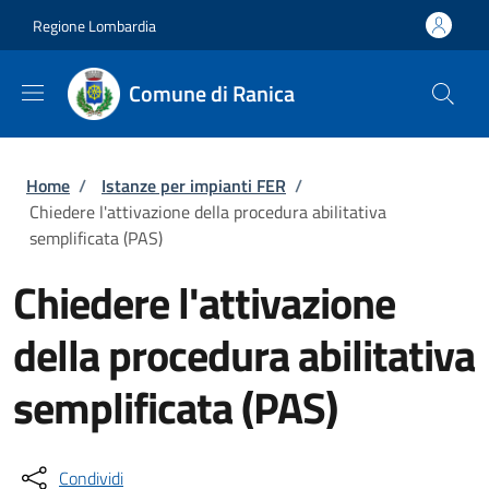
Salta al contenuto principale
Skip to footer content
Regione Lombardia
Comune di Ranica
Briciole di pane
Home
/
Istanze per impianti FER
/
Chiedere l'attivazione della procedura abilitativa
semplificata (PAS)
Chiedere l'attivazione
della procedura abilitativa
semplificata (PAS)
Condividi