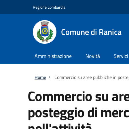
Salta al contenuto principale
Skip to footer content
Regione Lombardia
Comune di Ranica
Amministrazione
Novità
Servizi
Briciole di pane
Home
/
Commercio su aree pubbliche in posteg
Commercio su are
posteggio di merc
nell'attività