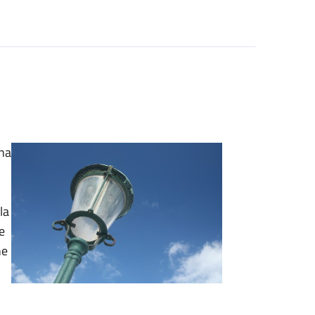
ena
la
e
ne