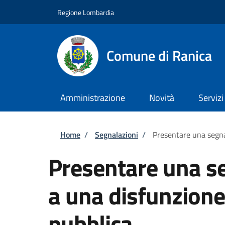
Salta al contenuto principale
Skip to footer content
Regione Lombardia
Comune di Ranica
Amministrazione
Novità
Servizi
Briciole di pane
Home
/
Segnalazioni
/
Presentare una segnal
Presentare una se
a una disfunzione
pubblica